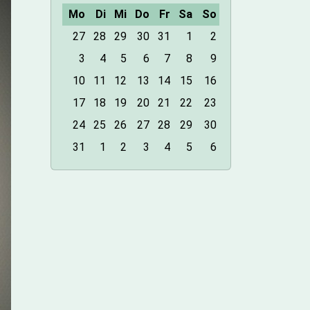
Mo
Di
Mi
Do
Fr
Sa
So
m
27
28
29
30
31
1
2
o
3
4
5
6
7
8
9
n
10
11
12
13
14
15
16
t
h
17
18
19
20
21
22
23
-
24
25
26
27
28
29
30
8
31
1
2
3
4
5
6