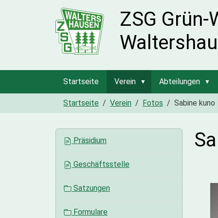
ZSG Grün-
Waltershau
Startseite
Verein
Abteilungen
Startseite
Verein
Fotos
Sabine kuno
Sa
N
Präsidium
a
v
Geschäftsstelle
i
g
Satzungen
a
t
Formulare
i