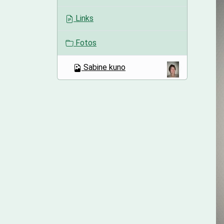
o
Links
n
Fotos
Sabine kuno