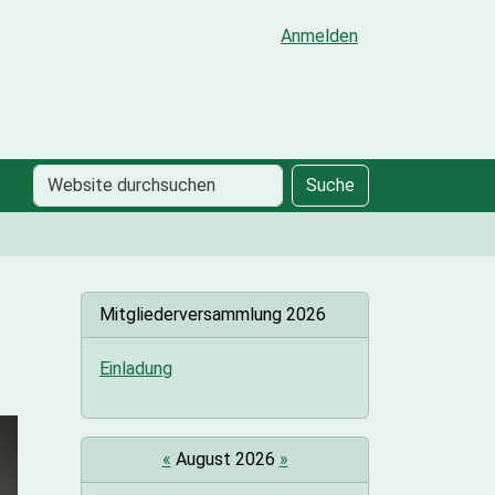
Anmelden
Website
Erweiterte
Suche
durchsuchen
Suche…
Mitgliederversammlung 2026
Einladung
«
August 2026
»