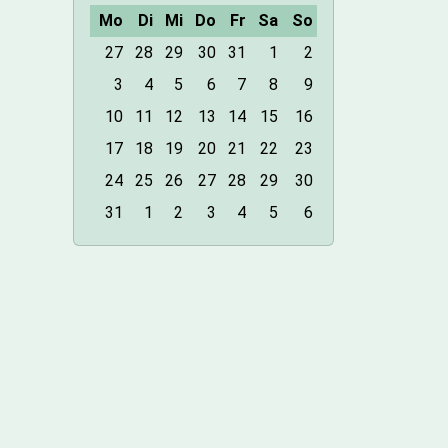
Mo
Di
Mi
Do
Fr
Sa
So
m
27
28
29
30
31
1
2
o
3
4
5
6
7
8
9
n
10
11
12
13
14
15
16
t
h
17
18
19
20
21
22
23
-
24
25
26
27
28
29
30
8
31
1
2
3
4
5
6