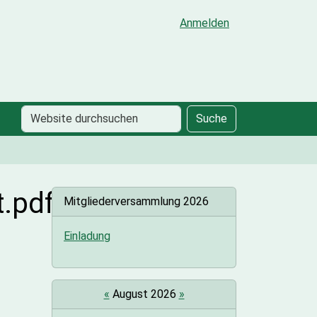
Anmelden
Website
Erweiterte
Suche
durchsuchen
Suche…
t.pdf
Mitgliederversammlung 2026
Einladung
«
August 2026
»