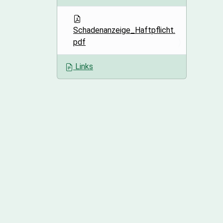
o
n
Schadenanzeige_Haftpflicht.
pdf
Links