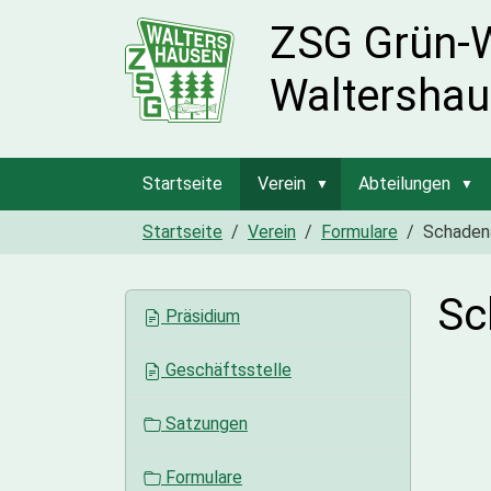
ZSG Grün-
Waltershau
Startseite
Verein
Abteilungen
Startseite
Verein
Formulare
Schadena
Sc
N
Präsidium
a
v
Geschäftsstelle
i
g
Satzungen
a
t
Formulare
i