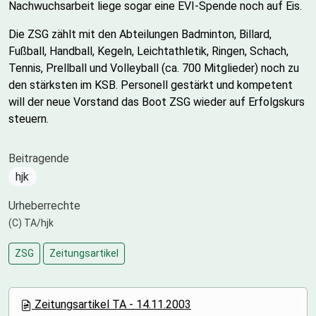
Nachwuchsarbeit liege sogar eine EVI-Spende noch auf Eis.
Die ZSG zählt mit den Abteilungen Badminton, Billard,
Fußball, Handball, Kegeln, Leichtathletik, Ringen, Schach,
Tennis, Prellball und Volleyball (ca. 700 Mitglieder) noch zu
den stärksten im KSB. Personell gestärkt und kompetent
will der neue Vorstand das Boot ZSG wieder auf Erfolgskurs
steuern.
Beitragende
hjk
Urheberrechte
(C) TA/hjk
ZSG
Zeitungsartikel
N
Zeitungsartikel TA - 14.11.2003
a