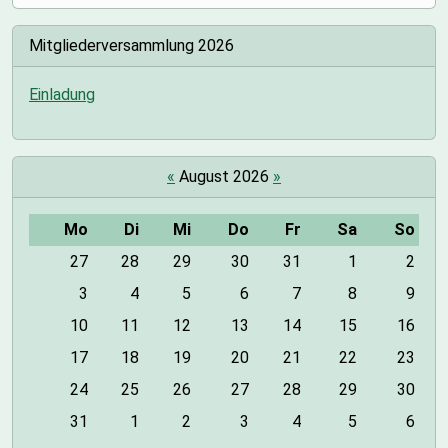
v
i
Mitgliederversammlung 2026
g
a
Einladung
t
i
o
«
August 2026
»
n
Mo
Di
Mi
Do
Fr
Sa
So
m
27
28
29
30
31
1
2
o
3
4
5
6
7
8
9
n
10
11
12
13
14
15
16
t
h
17
18
19
20
21
22
23
-
24
25
26
27
28
29
30
8
31
1
2
3
4
5
6