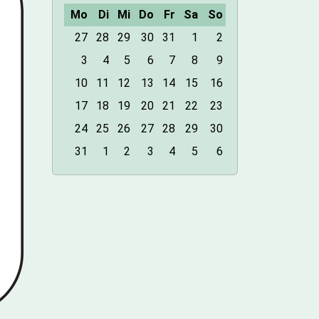
Mo
Di
Mi
Do
Fr
Sa
So
m
27
28
29
30
31
1
2
o
3
4
5
6
7
8
9
n
10
11
12
13
14
15
16
t
h
17
18
19
20
21
22
23
-
24
25
26
27
28
29
30
8
31
1
2
3
4
5
6