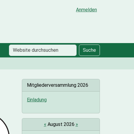
Anmelden
Website
Erweiterte
Suche
durchsuchen
Suche…
Mitgliederversammlung 2026
Einladung
«
August 2026
»