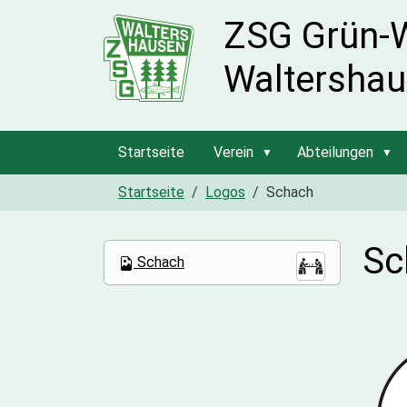
ZSG Grün-
Waltershau
Startseite
Verein
Abteilungen
Startseite
Logos
Schach
Sc
N
Schach
a
v
i
g
a
t
i