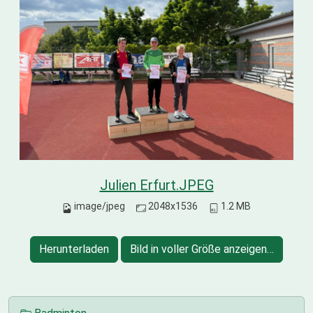
Julien Erfurt.JPEG
image/jpeg
2048x1536
1.2 MB
Herunterladen
Bild in voller Größe anzeigen…
N