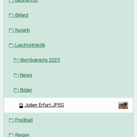
Badminton
a
v
Billard
i
g
Kegeln
a
t
Leichtathletik
i
o
Wettkämpfe 2025
n
News
Bilder
Julien Erfurt.JPEG
Prellball
Ringen