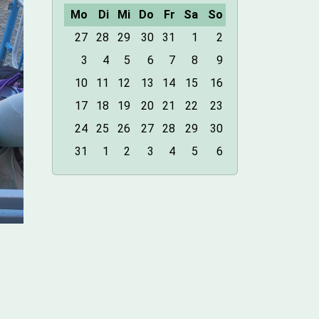
Mo
Di
Mi
Do
Fr
Sa
So
m
27
28
29
30
31
1
2
o
3
4
5
6
7
8
9
n
10
11
12
13
14
15
16
t
h
17
18
19
20
21
22
23
-
24
25
26
27
28
29
30
8
31
1
2
3
4
5
6