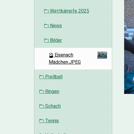
o
Wettkämpfe 2025
n
News
Bilder
Eisenach
Mädchen.JPEG
Prellball
Ringen
Schach
Tennis