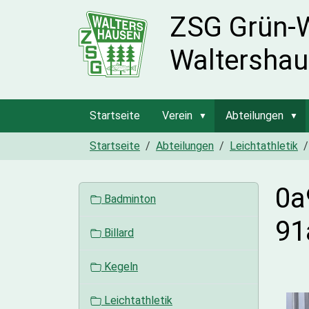
ZSG Grün-
Waltershau
Startseite
Verein
Abteilungen
Startseite
Abteilungen
Leichtathletik
0a
N
Badminton
a
91
v
Billard
i
g
Kegeln
a
t
Leichtathletik
i