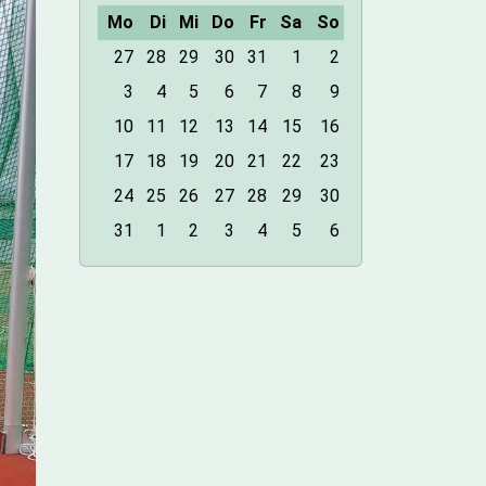
Mo
Di
Mi
Do
Fr
Sa
So
m
27
28
29
30
31
1
2
o
3
4
5
6
7
8
9
n
10
11
12
13
14
15
16
t
h
17
18
19
20
21
22
23
-
24
25
26
27
28
29
30
8
31
1
2
3
4
5
6