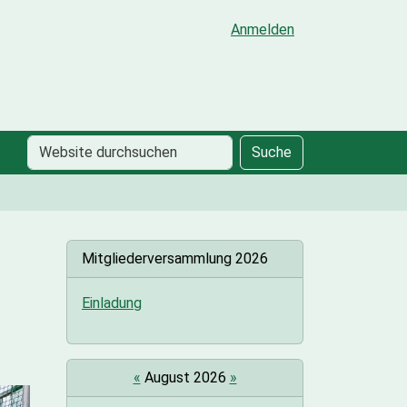
Anmelden
Website
Erweiterte
Suche
durchsuchen
Suche…
Mitgliederversammlung 2026
Einladung
«
August 2026
»