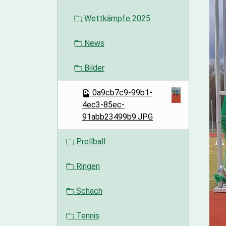
o
Wettkämpfe 2025
n
News
Bilder
0a9cb7c9-99b1-
4ec3-85ec-
91abb23499b9.JPG
Prellball
Ringen
Schach
Tennis