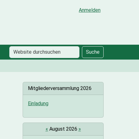
Anmelden
Website
Erweiterte
Suche
durchsuchen
Suche…
Mitgliederversammlung 2026
Einladung
«
August 2026
»