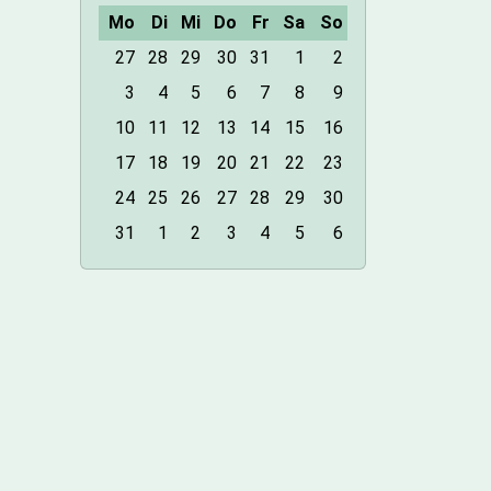
Mo
Di
Mi
Do
Fr
Sa
So
m
27
28
29
30
31
1
2
o
3
4
5
6
7
8
9
n
10
11
12
13
14
15
16
t
h
17
18
19
20
21
22
23
-
24
25
26
27
28
29
30
8
31
1
2
3
4
5
6